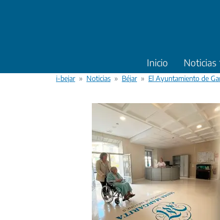
Pasar al contenido principal
Inicio
Noticias
i-bejar
Noticias
Béjar
El Ayuntamiento de Gar