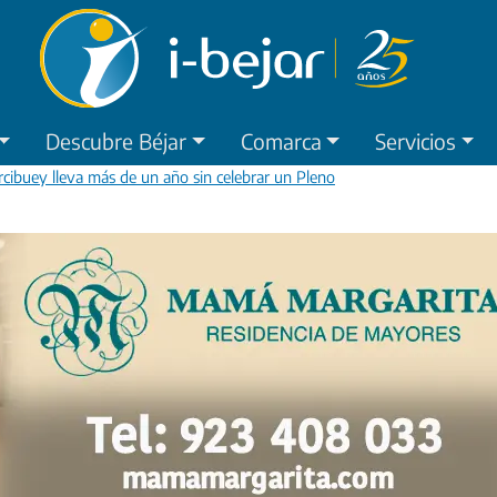
Descubre Béjar
Comarca
Servicios
cibuey lleva más de un año sin celebrar un Pleno