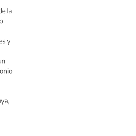
de la
mo
es y
un
monio
uya,