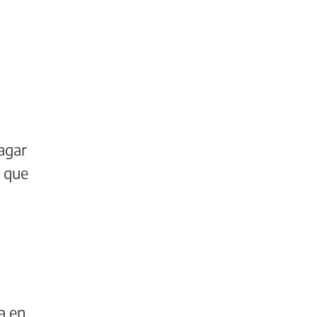
pagar
s que
a en