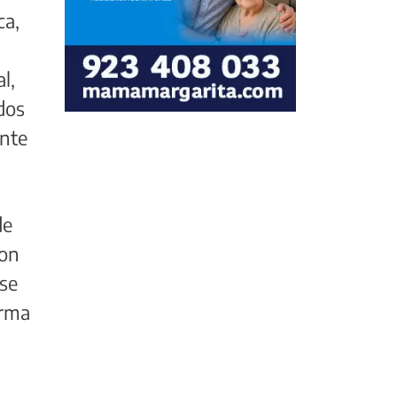
ca,
l,
dos
ente
de
con
rse
orma