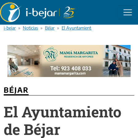
Pasar al contenido principal
i-bejar
Noticias
Béjar
El Ayuntamiento de Béjar sancionará du
BÉJAR
El Ayuntamiento
de Béjar