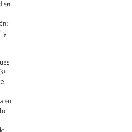
d en
án:
" y
pues
TB+
se
ta en
nto
de