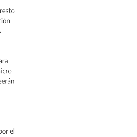
 resto
ción
s
ara
micro
leerán
e
por el