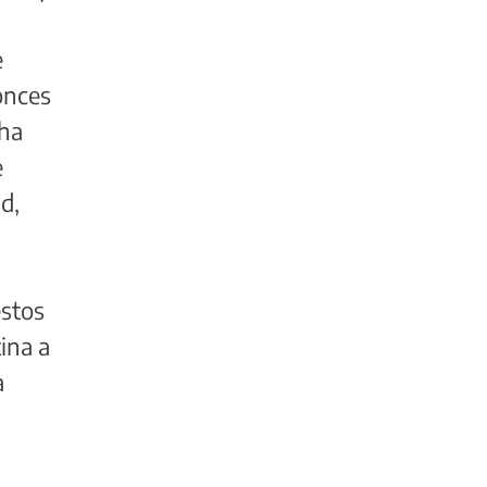
e
tonces
 ha
e
d,
estos
ina a
a