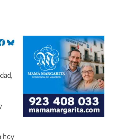
idad,
y
o hoy