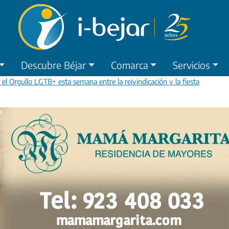
Descubre Béjar
Comarca
Servicios
el Orgullo LGTB+ esta semana entre la reivindicación y la fiesta