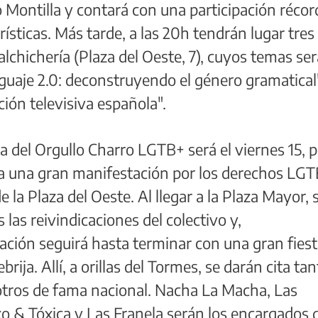
o Montilla y contará con una participación récor
rísticas. Más tarde, a las 20h tendrán lugar tres
alchichería (Plaza del Oeste, 7), cuyos temas ser
nguaje 2.0: deconstruyendo el género gramatical
ión televisiva española".
a del Orgullo Charro LGTB+ será el viernes 15, 
a una gran manifestación por los derechos LG
 la Plaza del Oeste. Al llegar a la Plaza Mayor, 
 las reivindicaciones del colectivo y,
ación seguirá hasta terminar con una gran fies
rija. Allí, a orillas del Tormes, se darán cita ta
otros de fama nacional. Nacha La Macha, Las
o & Tóxica y Las Franela serán los encargados 