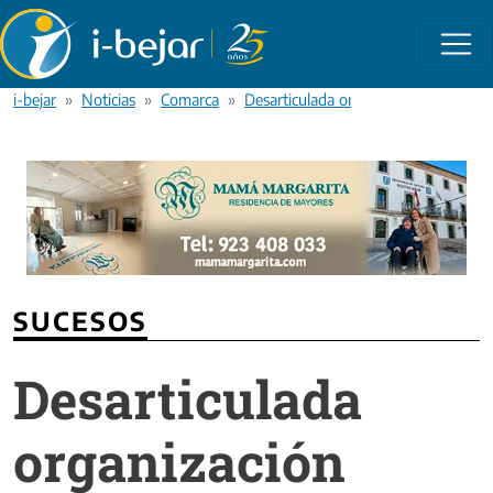
Pasar al contenido principal
i-bejar
Noticias
Comarca
Desarticulada organización criminal 
SUCESOS
Desarticulada
organización