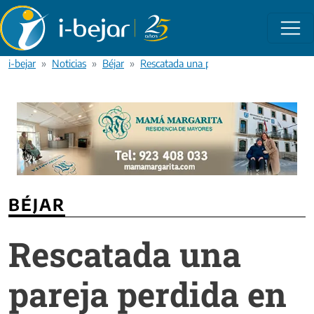
Pasar al contenido principal
i-bejar
Noticias
Béjar
Rescatada una pareja perdida en la Sierr
BÉJAR
Rescatada una
pareja perdida en