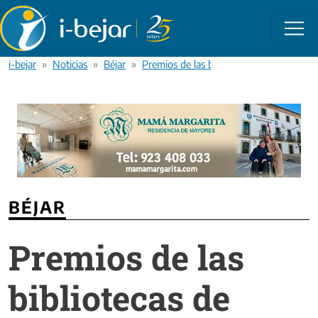
Pasar al contenido principal
i-bejar
Noticias
Béjar
Premios de las bibliotecas de Béjar a los
BÉJAR
Premios de las
bibliotecas de