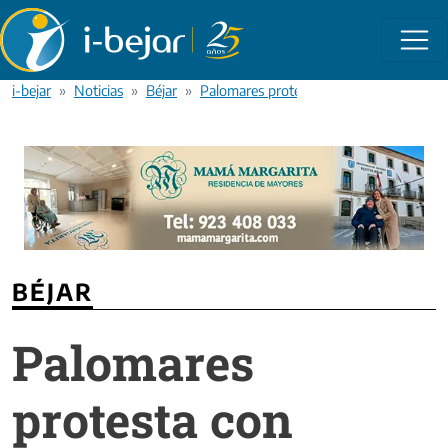
Pasar al contenido principal
i-bejar
Noticias
Béjar
Palomares protesta con pintadas por el
BÉJAR
Palomares
protesta con