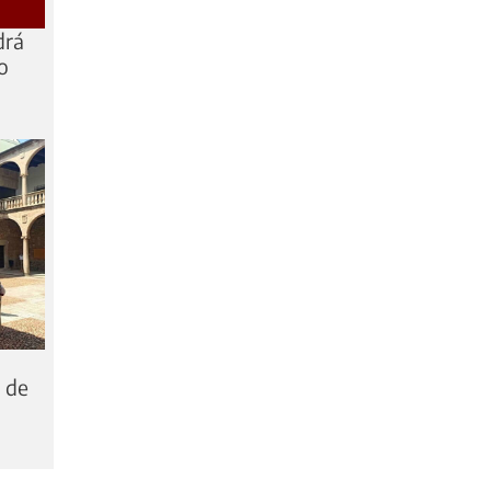
drá
o
 de