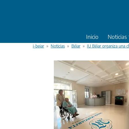
Pasar al contenido principal
Inicio
Noticias
i-bejar
Noticias
Béjar
IU Béjar organiza una c