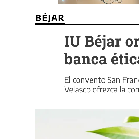
BÉJAR
IU Béjar o
banca étic
El convento San Franc
Velasco ofrezca la co