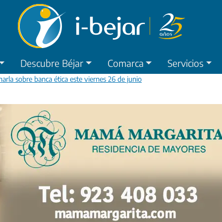
Descubre Béjar
Comarca
Servicios
harla sobre banca ética este viernes 26 de junio