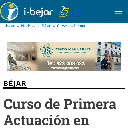
Pasar al contenido principal
i-bejar
Noticias
Béjar
Curso de Primera Actuación en Urgencias
BÉJAR
Curso de Primera
Actuación en