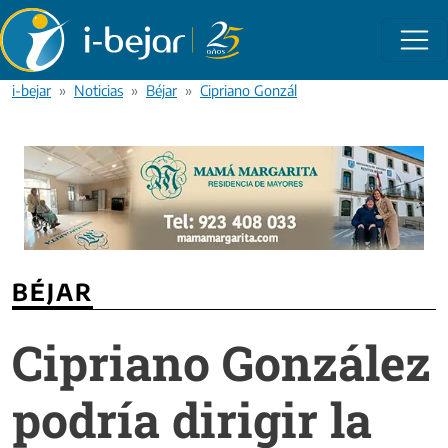
Pasar al contenido principal
i-bejar
Noticias
Béjar
Cipriano González podría dirigir la instit
BÉJAR
Cipriano González
podría dirigir la