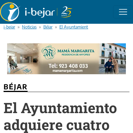
Pasar al contenido principal
i-bejar
Noticias
Béjar
El Ayuntamiento adquiere cuatro hectare
BÉJAR
El Ayuntamiento
adquiere cuatro