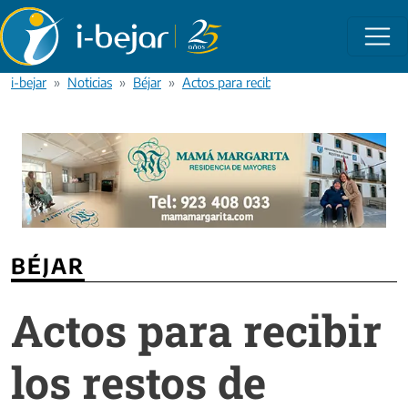
Pasar al contenido principal
i-bejar
Noticias
Béjar
Actos para recibir los restos de Téllez
BÉJAR
Actos para recibir
los restos de