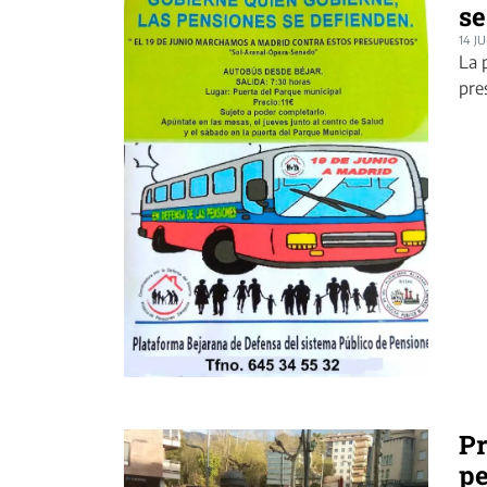
se
14 J
La 
pre
Pr
pe