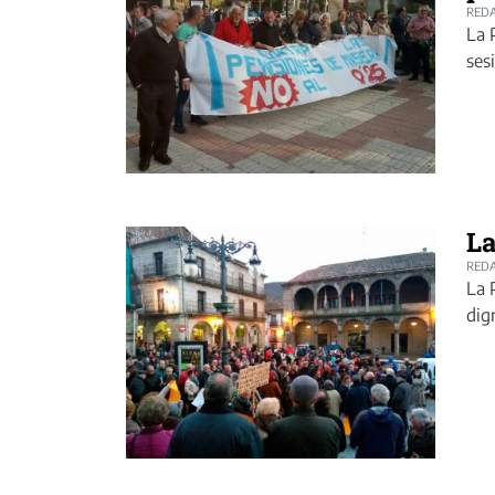
REDA
La 
ses
La
REDA
La 
dig