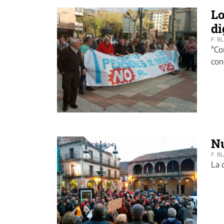
Lo
di
F. B
"Co
con
Nu
F. B
La 