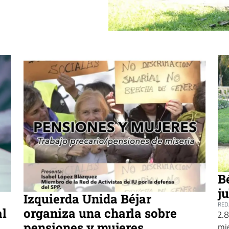
B
j
Izquierda Unida Béjar
RED
al
organiza una charla sobre
2.8
pensiones y mujeres
mie