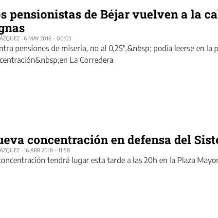
s pensionistas de Béjar vuelven a la ca
gnas
LÁZQUEZ
·
6 MAY 2018 - 00:03
ntra pensiones de miseria, no al 0,25",&nbsp; podía leerse en la
centración&nbsp;en La Corredera
eva concentración en defensa del Sis
LÁZQUEZ
·
16 ABR 2018 - 11:58
concentración tendrá lugar esta tarde a las 20h en la Plaza Mayo