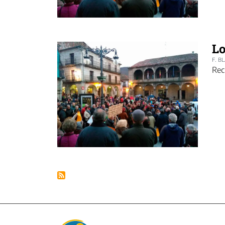
Lo
F. B
Rec