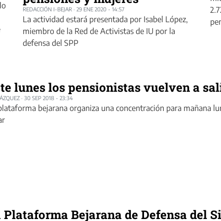
lo
2.7
REDACCIÓN I-BEJAR
·
29 ENE 2020 - 14:57
La actividad estará presentada por Isabel López,
pe
e
miembro de la Red de Activistas de IU por la
defensa del SPP
te lunes los pensionistas vuelven a sali
LÁZQUEZ
·
30 SEP 2018 - 23:34
plataforma bejarana organiza una concentración para mañana lune
ar
 Plataforma Bejarana de Defensa del S