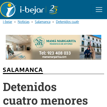
Pasar al contenido principal
i-bejar
Noticias
Salamanca
Detenidos cuatro menores por roba
SALAMANCA
Detenidos
cuatro menores