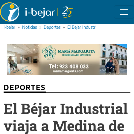
Pasar al contenido principal
i-bejar
Noticias
Deportes
El Béjar Industrial viaja a Medina d
DEPORTES
El Béjar Industrial
viaja a Medina de