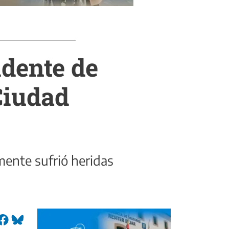
idente de
 Ciudad
mente sufrió heridas