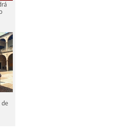
drá
o
 de