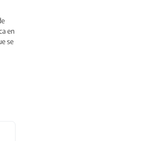
de
ca en
ue se