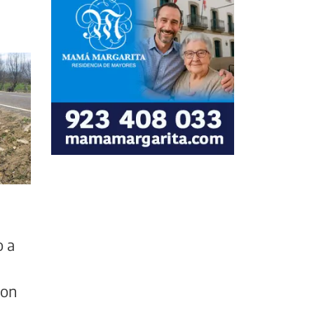
o a
ron