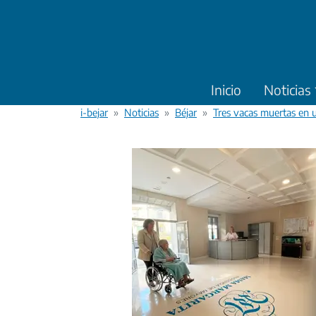
Pasar al contenido principal
Inicio
Noticias
i-bejar
Noticias
Béjar
Tres vacas muertas en u