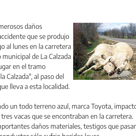
umerosos daños
 accidente que se produjo
 al lunes en la carretera
no municipal de La Calzada
lugar en el tramo
a Calzada", al paso del
que lleva a esta localidad.
ndo un todo terreno azul, marca Toyota, impact
 tres vacas que se encontraban en la carretera.
mportantes daños materiales, testigos que pasa
conductor sólo sufrio heridas leves.