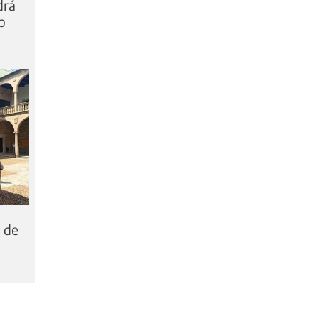
drá
o
 de