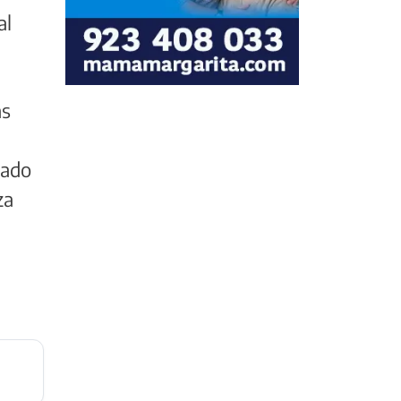
al
as
uado
za