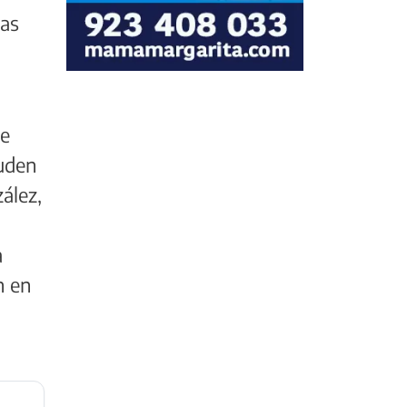
las
se
nuden
ález,
a
n en