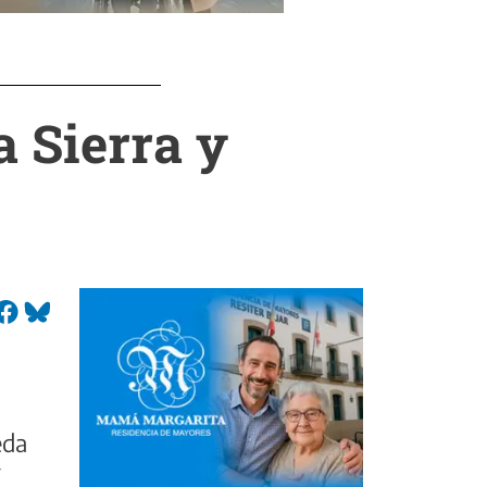
a Sierra y
eda
í