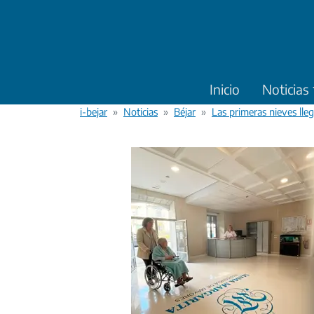
Pasar al contenido principal
Inicio
Noticias
i-bejar
Noticias
Béjar
Las primeras nieves lleg