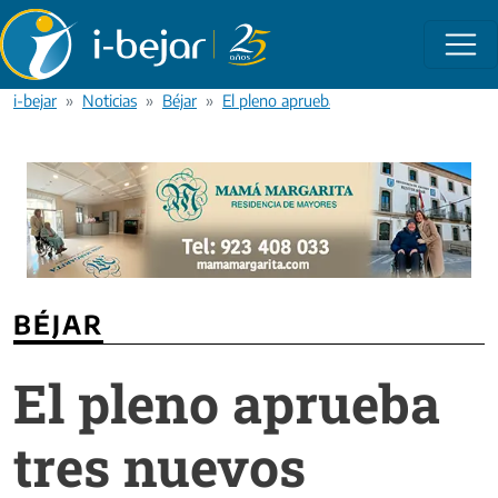
Pasar al contenido principal
i-bejar
Noticias
Béjar
El pleno aprueba tres nuevos impuestos 
BÉJAR
El pleno aprueba
tres nuevos