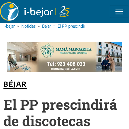
Pasar al contenido principal
i-bejar
Noticias
Béjar
El PP prescindirá de discotecas móviles
BÉJAR
El PP prescindirá
de discotecas