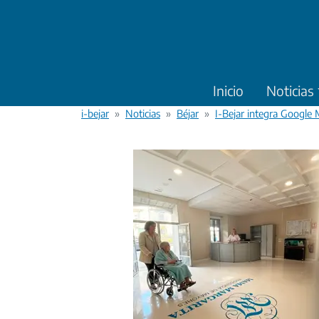
Pasar al contenido principal
Inicio
Noticias
i-bejar
Noticias
Béjar
I-Bejar integra Google