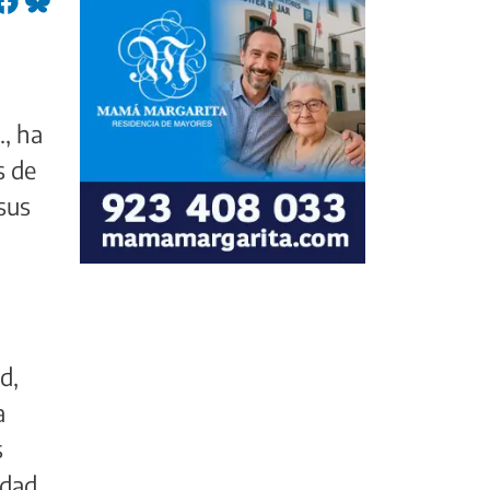
., ha
s de
 sus
d,
a
s
udad,