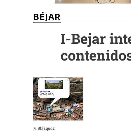
BÉJAR
I-Bejar in
contenido
F. Blázquez