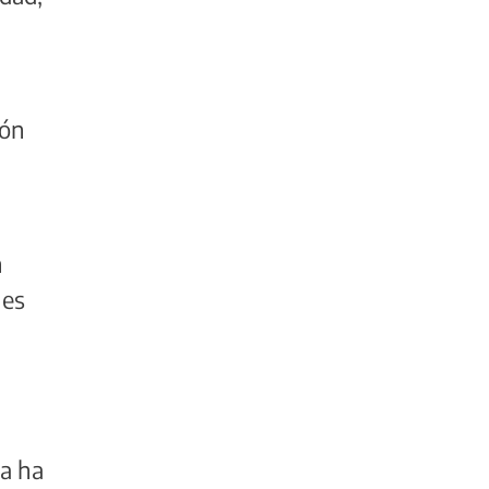
ión
n
nes
la ha