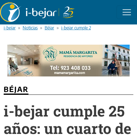
Pasar al contenido principal
i-bejar
Noticias
Béjar
i-bejar cumple 25 años: un cuarto de sig
BÉJAR
i-bejar cumple 25
años: un cuarto de