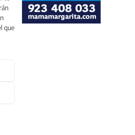
rán
on
el que