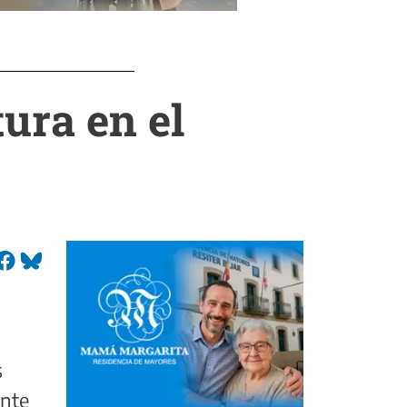
ura en el
s
ante