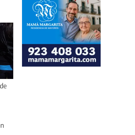
 de
ón