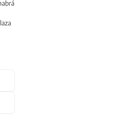
 habrá
laza