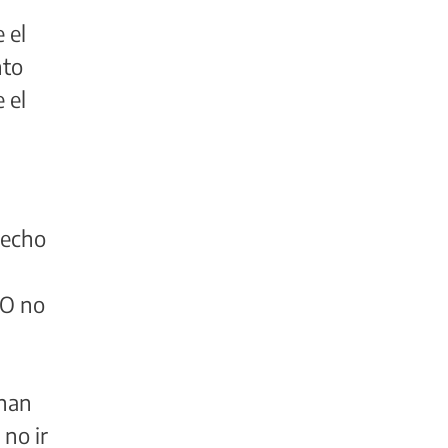
 el
nto
 el
hecho
SO no
 han
 no ir