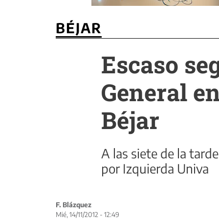
BÉJAR
Escaso seg
General en
Béjar
A las siete de la tar
por Izquierda Univa
F. Blázquez
Mié, 14/11/2012 - 12:49