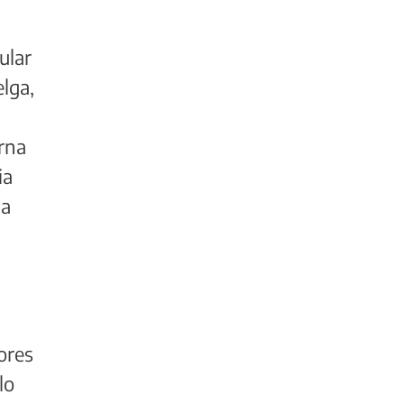
ular
lga,
erna
ia
la
ores
lo