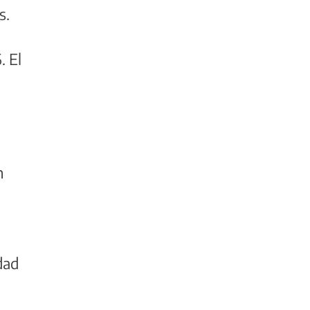
s.
. El
n
idad