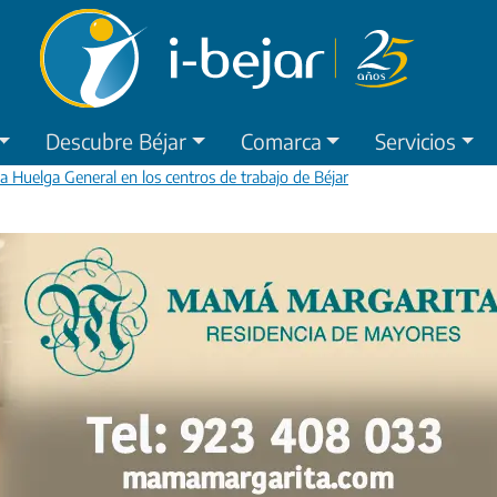
Descubre Béjar
Comarca
Servicios
a Huelga General en los centros de trabajo de Béjar