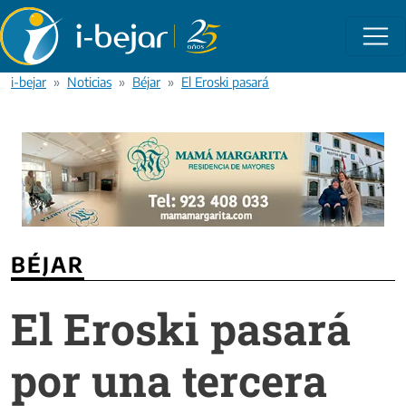
Pasar al contenido principal
i-bejar
Noticias
Béjar
El Eroski pasará por una tercera opinión
BÉJAR
El Eroski pasará
por una tercera