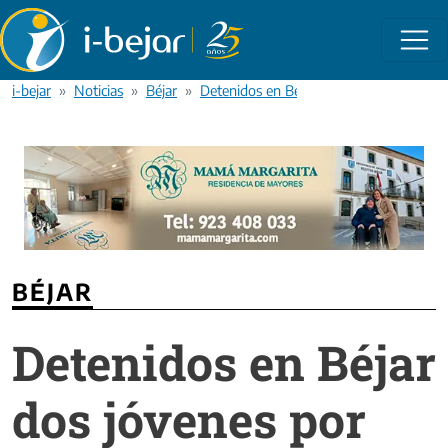
Pasar al contenido principal
i-bejar
Noticias
Béjar
Detenidos en Béjar dos jóvenes por tráf
BÉJAR
Detenidos en Béjar
dos jóvenes por