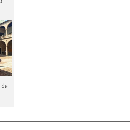
o
 de