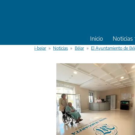
Pasar al contenido principal
Inicio
Noticias
i-bejar
Noticias
Béjar
El Ayuntamiento de Béj