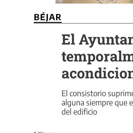
BÉJAR
El Ayunta
temporalme
acondicio
El consistorio suprim
alguna siempre que el
del edificio