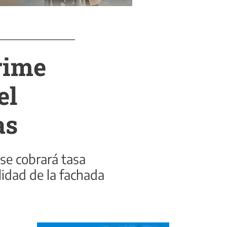
rime
el
as
 se cobrará tasa
lidad de la fachada