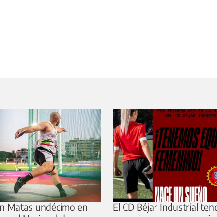
n Matas undécimo en
El CD Béjar Industrial ten