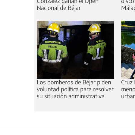
González ganan el Open
disco
Nacional de Béjar
Mála
Los bomberos de Béjar piden
Cruz 
voluntad política para resolver
meno
su situación administrativa
urba