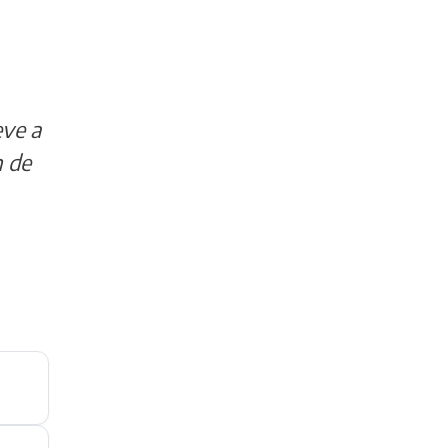
eve a
n de