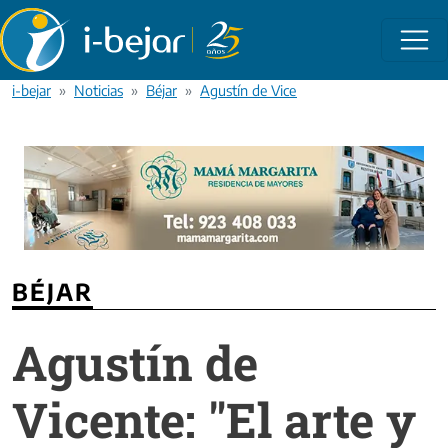
Pasar al contenido principal
i-bejar
Noticias
Béjar
Agustín de Vicente: "El arte y la cultura 
BÉJAR
Agustín de
Vicente: "El arte y