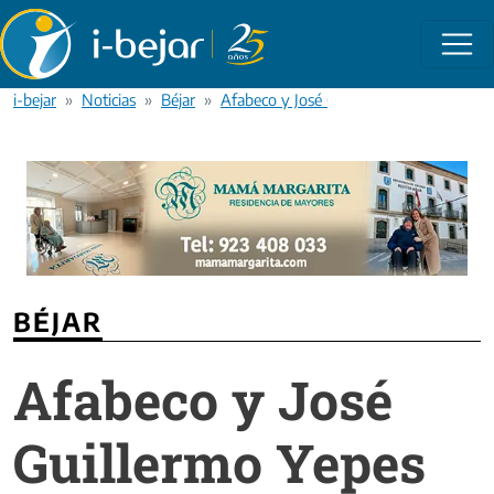
Pasar al contenido principal
i-bejar
Noticias
Béjar
Afabeco y José Guillermo Yepes optan a
BÉJAR
Afabeco y José
Guillermo Yepes