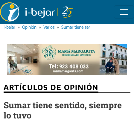
Pasar al contenido principal
i-bejar
Opinión
Varios
Sumar tiene sentido, siempre lo tuvo
ARTÍCULOS DE OPINIÓN
Sumar tiene sentido, siempre
lo tuvo