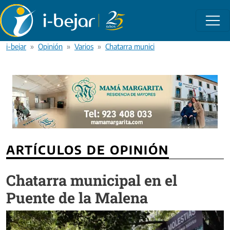
Pasar al contenido principal
i-bejar
Opinión
Varios
Chatarra municipal en el Puente de la 
ARTÍCULOS DE OPINIÓN
Chatarra municipal en el
Puente de la Malena