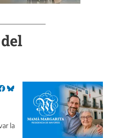
 del
var la