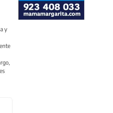
a y
iente
argo,
les