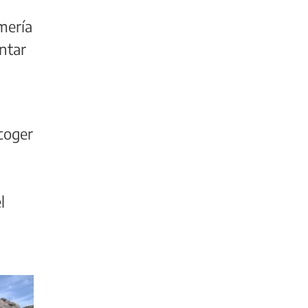
omería
entar
ecoger
l