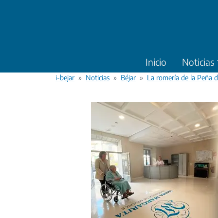
Pasar al contenido principal
Inicio
Noticias
i-bejar
Noticias
Béjar
La romería de la Peña d