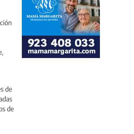
nción
e,
es de
cadas
os de