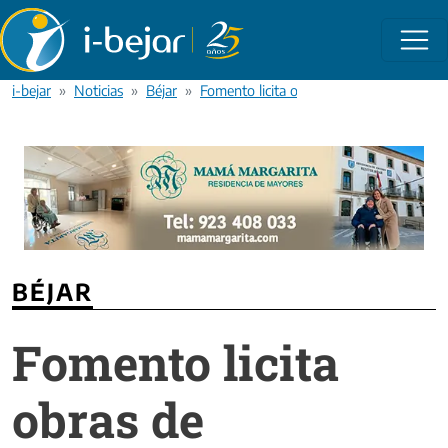
Pasar al contenido principal
i-bejar
Noticias
Béjar
Fomento licita obras de rehabilitación 
BÉJAR
Fomento licita
obras de