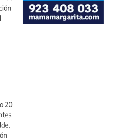
ción
l
 o 20
ntes
lde,
ión