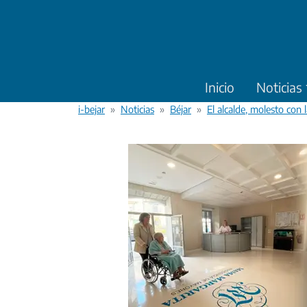
Pasar al contenido principal
Inicio
Noticias
i-bejar
Noticias
Béjar
El alcalde, molesto co