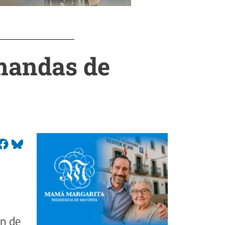
emandas de
ón de