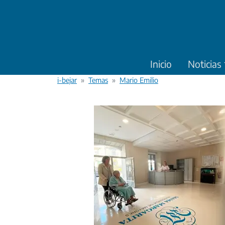
Pasar al contenido principal
Inicio
Noticias
i-bejar
Temas
Mario Emilio