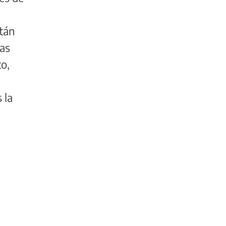
stán
cas
to,
n
 la