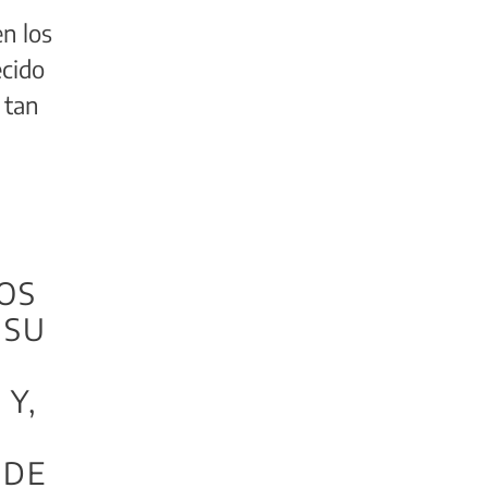
en los
ecido
 tan
IOS
 SU
Y,
 DE