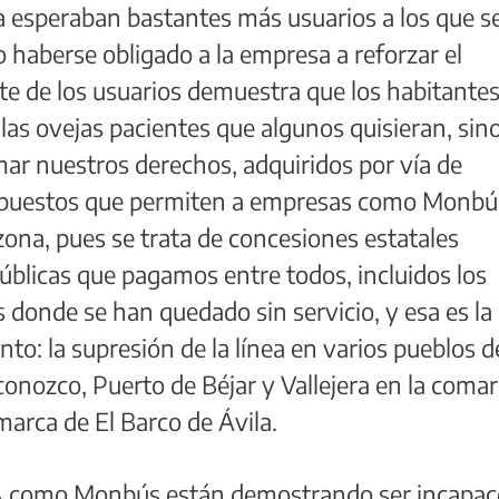
ta esperaban bastantes más usuarios a los que s
o haberse obligado a la empresa a reforzar el
nte de los usuarios demuestra que los habitante
as ovejas pacientes que algunos quisieran, sin
ar nuestros derechos, adquiridos por vía de
puestos que permiten a empresas como Monbú
ona, pues se trata de concesiones estatales
blicas que pagamos entre todos, incluidos los
s donde se han quedado sin servicio, y esa es la
to: la supresión de la línea en varios pueblos d
onozco, Puerto de Béjar y Vallejera en la coma
marca de El Barco de Ávila.
SA como Monbús están demostrando ser incapac