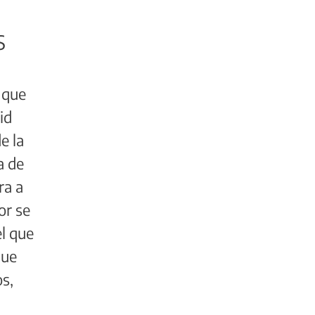
S
 que
id
e la
a de
ra a
or se
el que
que
s,