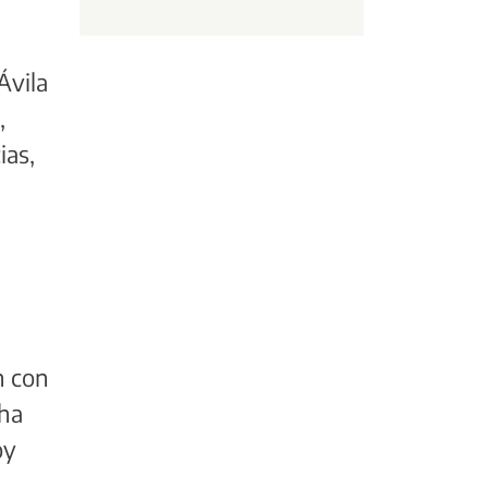
Ávila
,
ias,
u
n con
 ha
oy