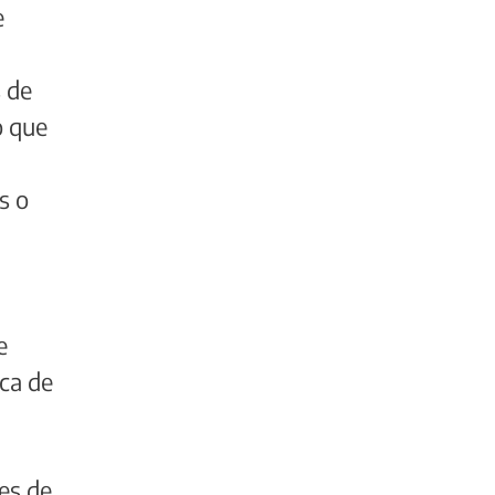
e
s de
o que
s o
e
rca de
es de