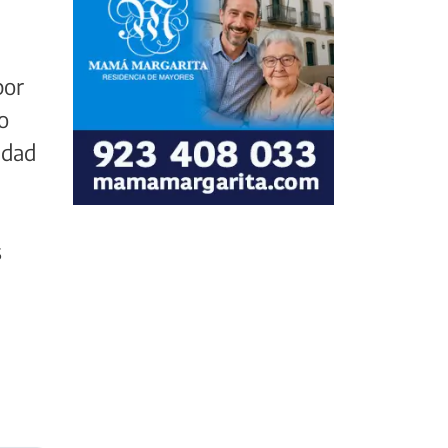
por
o
idad
n
s