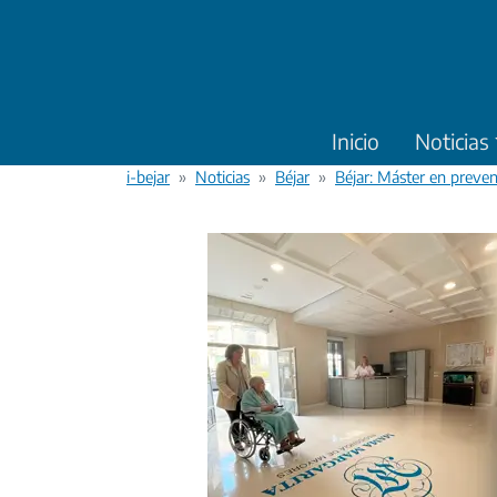
Pasar al contenido principal
Inicio
Noticias
i-bejar
Noticias
Béjar
Béjar: Máster en preven