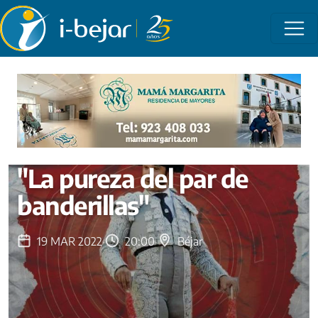
Pasar al contenido principal
i-bejar
Agenda de actividades en Béjar
"La pureza del par de banderillas"
"La pureza del par de
banderillas"
19 MAR 2022
·
20:00
·
Béjar